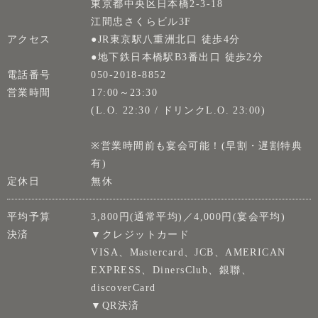
東京都中央区日本橋2-3-18
江間忠さくらビル3F
アクセス
●JR東京駅八重洲北口 徒歩4分
●地下鉄日本橋駅B3番出口 徒歩2分
電話番号
050-2018-8852
営業時間
17:00～23:30
(L.O. 22:30 / ドリンクL.O. 23:00)
※営業時間前も宴会可能！(早割・遅割特典
有)
定休日
無休
平均予算
3,800円(通常平均)／4,000円(宴会平均)
決済
▼クレジットカード
VISA、Mastercard、JCB、AMERICAN
EXPRESS、DinersClub、銀聯、
discoverCard
▼QR決済