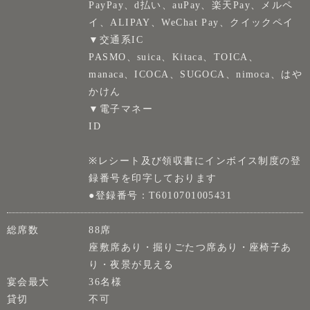
PayPay、d払い、auPay、楽天Pay、メルペ
イ、ALIPAY、WeChat Pay、クイックペイ
▼交通系IC
PASMO、suica、Kitaca、TOICA、
manaca、ICOCA、SUGOCA、nimoca、はや
かけん
▼電子マネー
ID
※レシート及び領収書にインボイス制度の登
録番号を印字しております
●登録番号：T6010701005431
総席数
88席
座敷席あり・掘りごたつ席あり・座椅子あ
り・夜景が見える
宴会最大
36名様
貸切
不可