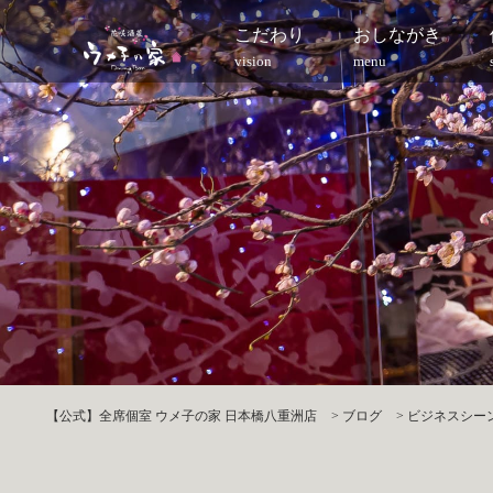
こだわり
おしながき
vision
menu
【公式】全席個室 ウメ子の家 日本橋八重洲店
>
ブログ
>
ビジネスシーン