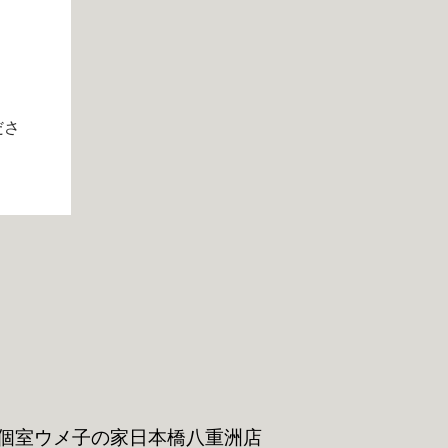
ださ
個室ウメ子の家
日本橋八重洲店