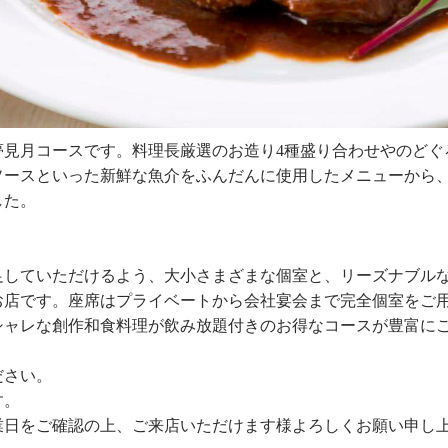
夢見月コースです。料理長厳選のお造り
4
種盛り合わせやのどぐ
ソースといった新鮮な魚介をふんだんに使用したメニューから
した。
足していただけるよう、大小さまざまな個室と、リーズナブル
お店です。座席はプライベートから会社宴会まで完全個室をご
シャレな創作和食料理が飲み放題付きのお得なコースが豊富に
ださい。
す。
業日をご確認の上、ご来店いただけます様よろしくお願い申し