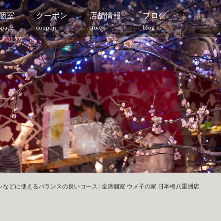
個室
クーポン
店舗情報
ブログ
space
coupon
store
blog
などに使えるバランスの良いコース | 全席個室 ウメ子の家 日本橋八重洲店