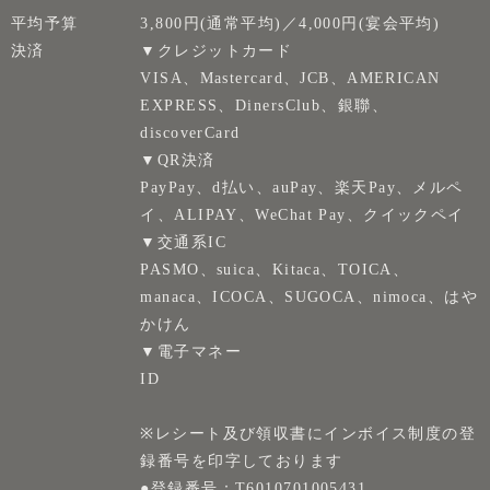
平均予算
3,800円(通常平均)／4,000円(宴会平均)
決済
▼クレジットカード
VISA、Mastercard、JCB、AMERICAN
EXPRESS、DinersClub、銀聯、
discoverCard
▼QR決済
PayPay、d払い、auPay、楽天Pay、メルペ
イ、ALIPAY、WeChat Pay、クイックペイ
▼交通系IC
PASMO、suica、Kitaca、TOICA、
manaca、ICOCA、SUGOCA、nimoca、はや
かけん
▼電子マネー
ID
※レシート及び領収書にインボイス制度の登
録番号を印字しております
●登録番号：T6010701005431