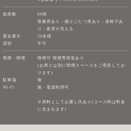
総席数
88席
座敷席あり・掘りごたつ席あり・座椅子あ
り・夜景が見える
宴会最大
36名様
貸切
不可
禁煙・喫煙
喫煙可 喫煙専用室あり
(お席とは別に喫煙スペースをご用意してお
ります)
駐車場
無
Wi-Fi
無・電源利用可
※席料としてお通し代あり(コース時は料金
に含まれます)