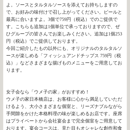
よ。ソースとタルタルソースを添えてお持ちしますの
で、お好みの味付けで召し上がってください。ビールと
最高に合いますよ。
3
個で
759
円（税込）でのご提供で
す。こちらも追加は
1
個単位で承っておりますので、ぜ
ひグループの皆さんでお楽しみください。追加は
1
個
253
円（税込）でご提供しております。
今回ご紹介したもの以外にも、オリジナルのタルタルソ
ースが楽しめる「フィッシュアンドチップス
759
円（税
込）」などさまざまな揚げものメニューをご用意してお
ります。
女子会なら「ウメ子の家」がおすすめ！
ウメ子の家日本橋店は、お客様に心から満足していただ
けるよう、大小さまざまな個室と、リーズナブルながら
手間隙をかけた本格料理の味が楽しめるお店です。座席
はプライベートから会社宴会まで完全個室をご用意して
おります。宴会コースは、見た目もオシャレな創作和食