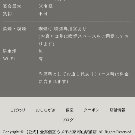
宴会最大
50名様
貸切
不可
禁煙・喫煙
喫煙可 喫煙専用室あり
(お席とは別に喫煙スペースをご用意してお
ります)
駐車場
無
Wi-Fi
有
※席料としてお通し代あり(コース時は料金
に含まれます)
こだわり
おしながき
個室
クーポン
店舗情報
ブログ
Copyright © 【公式】全席個室 ウメ子の家 郡山駅前店. All Rights Reserved.