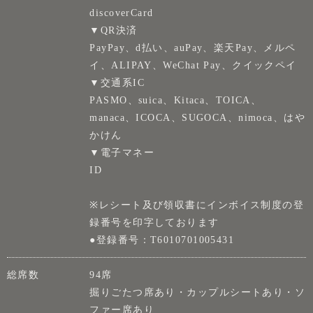
discoverCard
▼QR決済
PayPay、d払い、auPay、楽天Pay、メルペ
イ、ALIPAY、WeChat Pay、クイックペイ
▼交通系IC
PASMO、suica、Kitaca、TOICA、
manaca、ICOCA、SUGOCA、nimoca、はや
かけん
▼電子マネー
ID
※レシート及び領収書にインボイス制度の登
録番号を印字しております
●登録番号：T6010701005431
総席数
94席
掘りごたつ席あり・カップルシートあり・ソ
ファー席あり