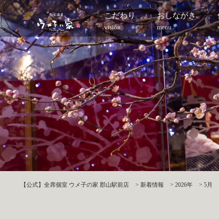
こだわり
おしながき
vision
menu
【公式】全席個室 ウメ子の家 郡山駅前店
>
新着情報
>
2026年
>
5月