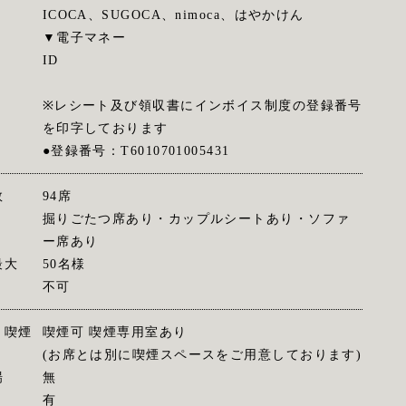
ICOCA、SUGOCA、nimoca、はやかけん
▼電子マネー
ID
※レシート及び領収書にインボイス制度の登録番号
を印字しております
●登録番号：T6010701005431
数
94席
掘りごたつ席あり・カップルシートあり・ソファ
ー席あり
最大
50名様
不可
・喫煙
喫煙可 喫煙専用室あり
(お席とは別に喫煙スペースをご用意しております)
場
無
有