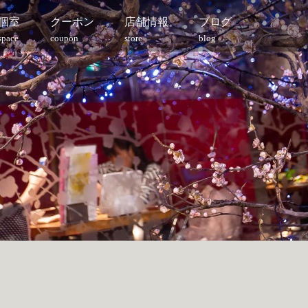
個室
クーポン
店舗情報
ブログ
space
coupon
store
blog