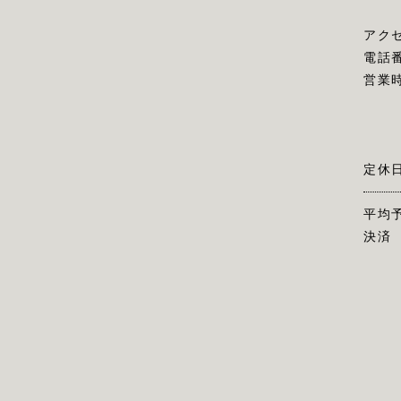
アク
電話
営業
定休
平均
決済