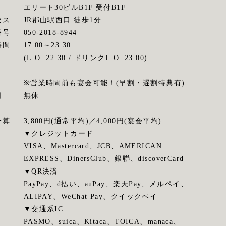
エリート30ビルB1F 受付B1F
セス
JR郡山駅西口 徒歩1分
番号
050-2018-8944
時間
17:00～23:30
(L.O. 22:30 / ドリンクL.O. 23:00)
※営業時間前も宴会可能！(早割・遅割特典有)
日
無休
予算
3,800円(通常平均)／4,000円(宴会平均)
▼クレジットカード
VISA、Mastercard、JCB、AMERICAN
EXPRESS、DinersClub、銀聯、discoverCard
▼QR決済
PayPay、d払い、auPay、楽天Pay、メルペイ、
ALIPAY、WeChat Pay、クイックペイ
▼交通系IC
PASMO、suica、Kitaca、TOICA、manaca、