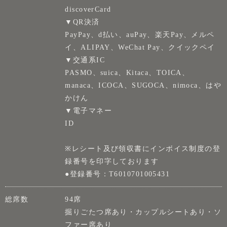
discoverCard
▼QR決済
PayPay、d払い、auPay、楽天Pay、メルペ
イ、ALIPAY、WeChat Pay、クイックペイ
▼交通系IC
PASMO、suica、Kitaca、TOICA、
manaca、ICOCA、SUGOCA、nimoca、はや
かけん
▼電子マネー
ID
※レシート及び領収書にインボイス制度の登
録番号を印字しております
●登録番号：T6010701005431
総席数
94席
掘りごたつ席あり・カップルシートあり・ソ
ファー席あり