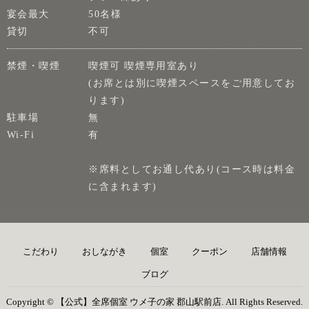
宴会最大
50名様
貸切
不可
禁煙・喫煙
喫煙可 喫煙専用室あり
(お席とは別に喫煙スペースをご用意してお
ります)
駐車場
無
Wi-Fi
有
※席料としてお通し代あり(コース時は料金
に含まれます)
こだわり
おしながき
個室
クーポン
店舗情報
ブログ
Copyright © 【公式】全席個室 ウメ子の家 郡山駅前店. All Rights Reserved.