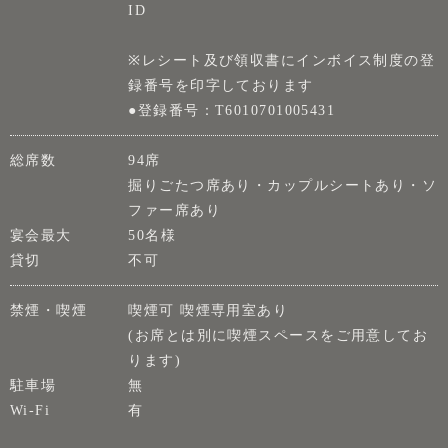
ID
※レシート及び領収書にインボイス制度の登
録番号を印字しております
●登録番号：T6010701005431
総席数
94席
掘りごたつ席あり・カップルシートあり・ソ
ファー席あり
宴会最大
50名様
貸切
不可
禁煙・喫煙
喫煙可 喫煙専用室あり
(お席とは別に喫煙スペースをご用意してお
ります)
駐車場
無
Wi-Fi
有