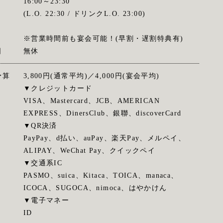
16:00～23:30
(L.O. 22:30 / ドリンクL.O. 23:00)
※営業時間前も宴会可能！(早割・遅割特典有)
日
無休
予算
3,800円(通常平均)／4,000円(宴会平均)
▼クレジットカード
VISA、Mastercard、JCB、AMERICAN
EXPRESS、DinersClub、銀聯、discoverCard
▼QR決済
PayPay、d払い、auPay、楽天Pay、メルペイ、
ALIPAY、WeChat Pay、クイックペイ
▼交通系IC
PASMO、suica、Kitaca、TOICA、manaca、
ICOCA、SUGOCA、nimoca、はやかけん
▼電子マネー
ID