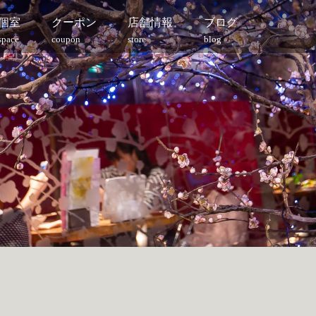
個室
クーポン
店舗情報
ブログ
space
coupon
store
blog