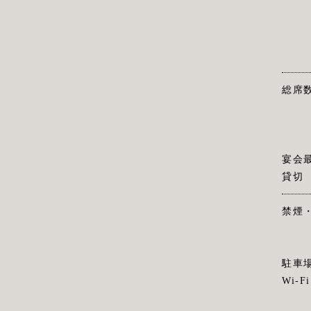
総席
宴会
貸切
禁煙
駐車
Wi-Fi