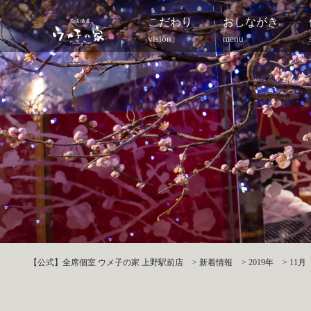
こだわり
おしながき
vision
menu
【公式】全席個室 ウメ子の家 上野駅前店
>
新着情報
>
2019年
>
11月