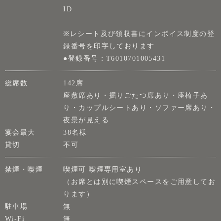
ID
※レシート及び領収書にインボイス制度の登
録番号を印字しております
●登録番号：T6010701005431
総席数
142席
座敷席あり・掘りごたつ席あり・座椅子あ
り・カップルシートあり・ソファー席あり・
夜景が見える
宴会最大
38名様
貸切
不可
禁煙・喫煙
喫煙可 喫煙専用室あり
（お席とは別に喫煙スペースをご用意してお
ります）
駐車場
無
Wi-Fi
無