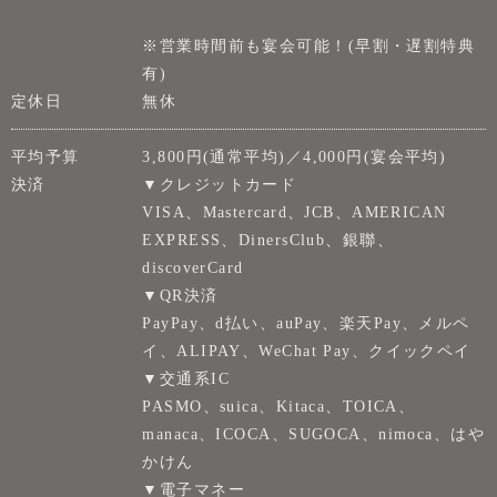
※営業時間前も宴会可能！(早割・遅割特典
有)
定休日
無休
平均予算
3,800円(通常平均)／4,000円(宴会平均)
決済
▼クレジットカード
VISA、Mastercard、JCB、AMERICAN
EXPRESS、DinersClub、銀聯、
discoverCard
▼QR決済
PayPay、d払い、auPay、楽天Pay、メルペ
イ、ALIPAY、WeChat Pay、クイックペイ
▼交通系IC
PASMO、suica、Kitaca、TOICA、
manaca、ICOCA、SUGOCA、nimoca、はや
かけん
▼電子マネー