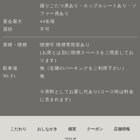
掘りごたつ席あり・カップルシートあり・ソ
ファー席あり
宴会最大
44名様
貸切
不可
禁煙・喫煙
喫煙可 喫煙専用室あり
(お席とは別に喫煙スペースをご用意してお
ります)
駐車場
無（近隣のパーキングをご利用下さい）
Wi-Fi
無
※席料としてお通し代あり(コース時は料金
に含まれます)
こだわり
おしながき
個室
クーポン
店舗情報
ブログ