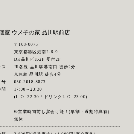
個室 ウメ子の家
品川駅前店
〒108-0075
東京都港区港南2-6-9
DK品川ビル2F 受付2F
セス
JR各線 品川駅港南口 徒歩2分
京急線 品川駅 徒歩4分
番号
050-2018-8873
時間
17:00～23:30
(L.O. 22:30 / ドリンクL.O. 23:00)
※営業時間前も宴会可能！(早割・遅割特典有)
日
無休