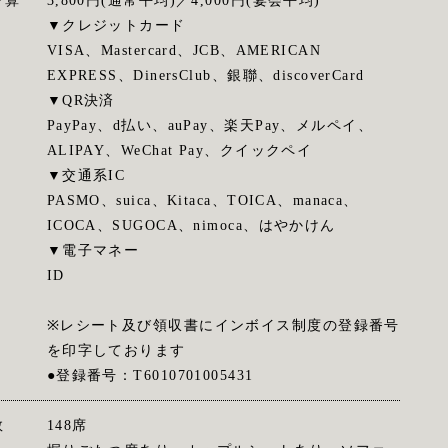
予算
3,800円(通常平均)／4,000円(宴会平均)
▼クレジットカード
VISA、Mastercard、JCB、AMERICAN
EXPRESS、DinersClub、銀聯、discoverCard
▼QR決済
PayPay、d払い、auPay、楽天Pay、メルペイ、
ALIPAY、WeChat Pay、クイックペイ
▼交通系IC
PASMO、suica、Kitaca、TOICA、manaca、
ICOCA、SUGOCA、nimoca、はやかけん
▼電子マネー
ID
※レシート及び領収書にインボイス制度の登録番号
を印字しております
●登録番号：T6010701005431
数
148席