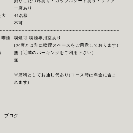
掘りごたつ席あり・カップルシートあり・ソファ
ー席あり
最大
44名様
不可
・喫煙
喫煙可 喫煙専用室あり
(お席とは別に喫煙スペースをご用意しております)
場
無（近隣のパーキングをご利用下さい）
無
※席料としてお通し代あり(コース時は料金に含ま
れます)
ブログ