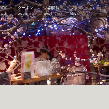
個室
クーポン
店舗情報
ブログ
space
coupon
store
blog