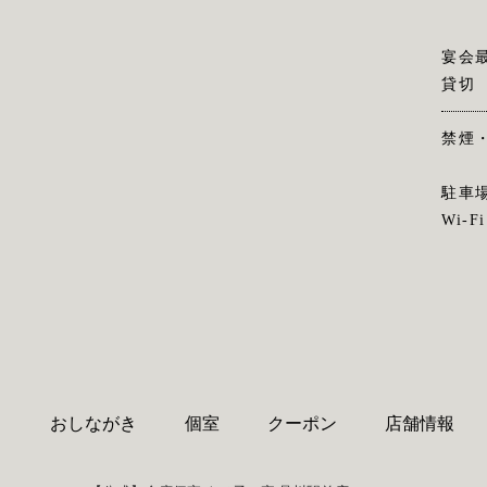
宴会
貸切
禁煙
駐車
Wi-Fi
り
おしながき
個室
クーポン
店舗情報