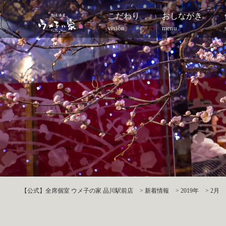
こだわり
おしながき
vision
menu
【公式】全席個室 ウメ子の家 品川駅前店
>
新着情報
>
2019年
>
2月