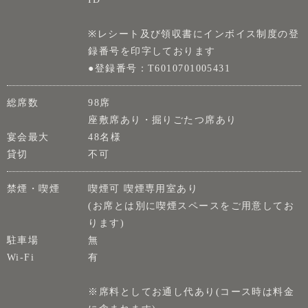
※レシート及び領収書にインボイス制度の登
録番号を印字しております
●登録番号：T6010701005431
総席数
98席
座敷席あり・掘りごたつ席あり
宴会最大
48名様
貸切
不可
禁煙・喫煙
喫煙可 喫煙専用室あり
(お席とは別に喫煙スペースをご用意してお
ります)
駐車場
無
Wi-Fi
有
※席料としてお通し代あり(コース時は料金