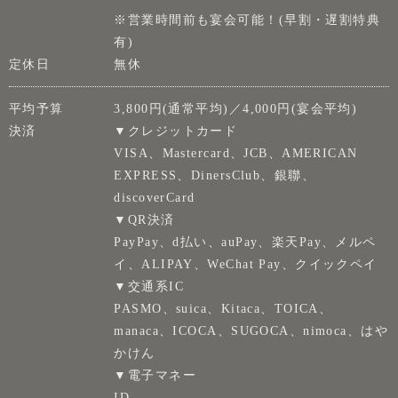
※営業時間前も宴会可能！(早割・遅割特典
有)
定休日
無休
平均予算
3,800円(通常平均)／4,000円(宴会平均)
決済
▼クレジットカード
VISA、Mastercard、JCB、AMERICAN
EXPRESS、DinersClub、銀聯、
discoverCard
▼QR決済
PayPay、d払い、auPay、楽天Pay、メルペ
イ、ALIPAY、WeChat Pay、クイックペイ
▼交通系IC
PASMO、suica、Kitaca、TOICA、
manaca、ICOCA、SUGOCA、nimoca、はや
かけん
▼電子マネー
ID