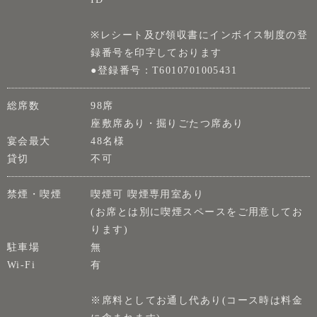
※レシート及び領収書にインボイス制度の登
録番号を印字しております
●登録番号：T6010701005431
総席数
98席
座敷席あり・掘りごたつ席あり
宴会最大
48名様
貸切
不可
禁煙・喫煙
喫煙可 喫煙専用室あり
(お席とは別に喫煙スペースをご用意してお
ります)
駐車場
無
Wi-Fi
有
※席料としてお通し代あり(コース時は料金