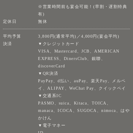
※営業時間前も宴会可能！(早割・遅割特典
有)
定休日
無休
平均予算
3,800円(通常平均)／4,000円(宴会平均)
決済
▼クレジットカード
VISA、Mastercard、JCB、AMERICAN
EXPRESS、DinersClub、銀聯、
discoverCard
▼QR決済
PayPay、d払い、auPay、楽天Pay、メルペ
イ、ALIPAY、WeChat Pay、クイックペイ
▼交通系IC
PASMO、suica、Kitaca、TOICA、
manaca、ICOCA、SUGOCA、nimoca、はや
かけん
▼電子マネー
ID