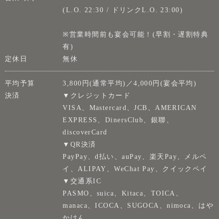
(L.O. 22:30 / ドリンクL.O. 23:00)
※営業時間前も宴会可能！(早割・遅割特典
有)
定休日
無休
平均予算
3,800円(通常平均)／4,000円(宴会平均)
決済
▼クレジットカード
VISA、Mastercard、JCB、AMERICAN
EXPRESS、DinersClub、銀聯、
discoverCard
▼QR決済
PayPay、d払い、auPay、楽天Pay、メルペ
イ、ALIPAY、WeChat Pay、クイックペイ
▼交通系IC
PASMO、suica、Kitaca、TOICA、
manaca、ICOCA、SUGOCA、nimoca、はや
かけん