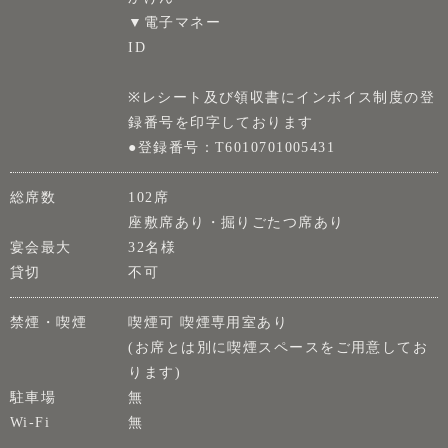
▼電子マネー
ID
※レシート及び領収書にインボイス制度の登
録番号を印字しております
●登録番号：T6010701005431
総席数
102席
座敷席あり・掘りごたつ席あり
宴会最大
32名様
貸切
不可
禁煙・喫煙
喫煙可 喫煙専用室あり
(お席とは別に喫煙スペースをご用意してお
ります)
駐車場
無
Wi-Fi
無