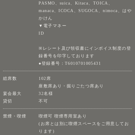
PASMO、suica、Kitaca、TOICA、
manaca、ICOCA、SUGOCA、nimoca、はや
かけん
▼電子マネー
ID
※レシート及び領収書にインボイス制度の登
録番号を印字しております
●登録番号：T6010701005431
総席数
102席
座敷席あり・掘りごたつ席あり
宴会最大
32名様
貸切
不可
禁煙・喫煙
喫煙可 喫煙専用室あり
(お席とは別に喫煙スペースをご用意してお
ります)