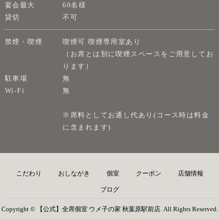
宴会最大
60名様
貸切
不可
禁煙・喫煙
喫煙可 喫煙専用室あり
（お席とは別に喫煙スペースをご用意してお
ります）
駐車場
無
Wi-Fi
無
※席料としてお通し代あり(コース時は料金
に含まれます)
こだわり
おしながき
個室
クーポン
店舗情報
ブログ
Copyright © 【公式】全席個室 ウメ子の家 秋葉原駅前店. All Rights Reserved.