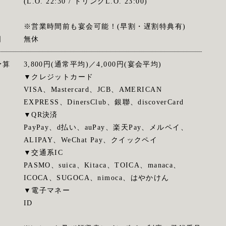
(L.O. 22:30 / ドリンクL.O. 23:00)
※営業時間前も宴会可能！(早割・遅割特典有)
日
無休
予算
3,800円(通常平均)／4,000円(宴会平均)
▼クレジットカード
VISA、Mastercard、JCB、AMERICAN
EXPRESS、DinersClub、銀聯、discoverCard
▼QR決済
PayPay、d払い、auPay、楽天Pay、メルペイ、
ALIPAY、WeChat Pay、クイックペイ
▼交通系IC
PASMO、suica、Kitaca、TOICA、manaca、
ICOCA、SUGOCA、nimoca、はやかけん
▼電子マネー
ID