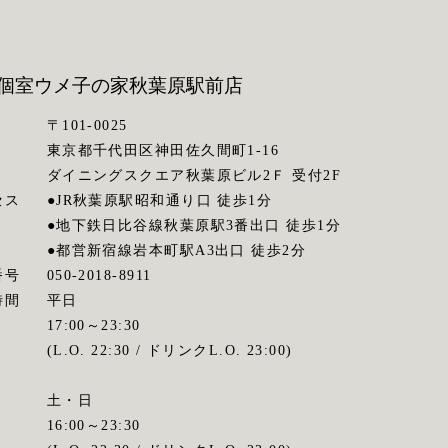
個室ウメ子の家
秋葉原駅前店
〒101-0025
東京都千代田区神田佐久間町1-16
ダイニングスクエア秋葉原ビル2Ｆ 受付2F
セス
●JR秋葉原駅昭和通り口 徒歩1分
●地下鉄日比谷線秋葉原駅3番出口 徒歩1分
●都営新宿線岩本町駅A3出口 徒歩2分
番号
050-2018-8911
時間
平日
17:00～23:30
(L.O. 22:30 / ドリンクL.O. 23:00)
土・日
16:00～23:30