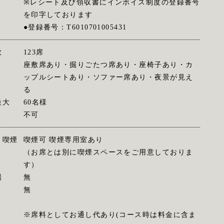
※レシート及び領収書にインボイス制度の登録番号
を印字しております
●登録番号：T6010701005431
数
123席
座敷席あり・掘りごたつ席あり・座椅子あり・カ
ップルシートあり・ソファー席あり・夜景が見え
る
最大
60名様
不可
・喫煙
喫煙可 喫煙専用室あり
（お席とは別に喫煙スペースをご用意しておりま
す）
場
無
無
※席料としてお通し代あり(コース時は料金に含ま