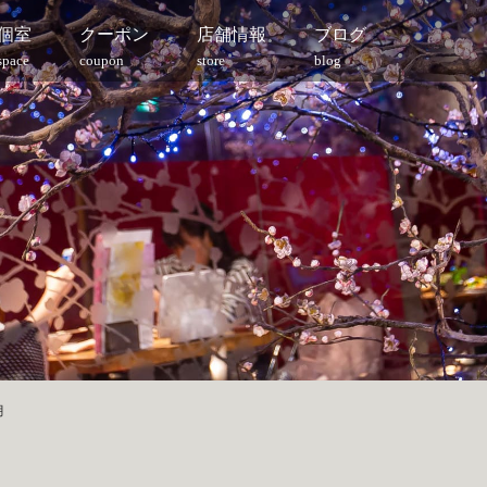
個室
クーポン
店舗情報
ブログ
space
coupon
store
blog
月