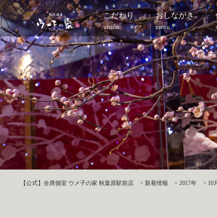
こだわり
おしながき
vision
menu
【公式】全席個室 ウメ子の家 秋葉原駅前店
>
新着情報
>
2017年
>
10