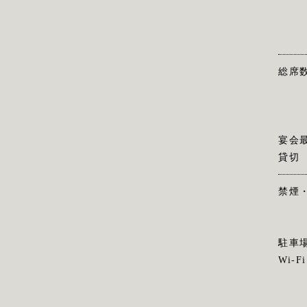
総席
宴会
貸切
禁煙
駐車
Wi-Fi