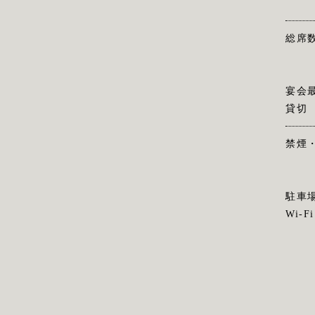
総席
宴会
貸切
禁煙
駐車
Wi-Fi