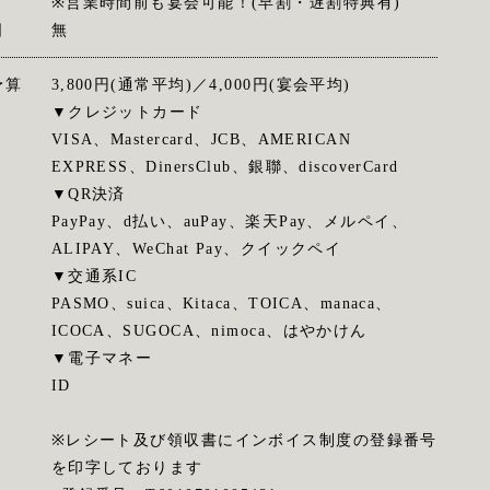
※営業時間前も宴会可能！(早割・遅割特典有)
日
無
予算
3,800円(通常平均)／4,000円(宴会平均)
▼クレジットカード
VISA、Mastercard、JCB、AMERICAN
EXPRESS、DinersClub、銀聯、discoverCard
▼QR決済
PayPay、d払い、auPay、楽天Pay、メルペイ、
ALIPAY、WeChat Pay、クイックペイ
▼交通系IC
PASMO、suica、Kitaca、TOICA、manaca、
ICOCA、SUGOCA、nimoca、はやかけん
▼電子マネー
ID
※レシート及び領収書にインボイス制度の登録番号
を印字しております