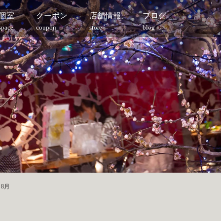
個室
クーポン
店舗情報
ブログ
space
coupon
store
blog
>
8月