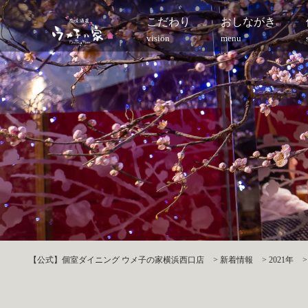
こだわり
おしながき
vision
menu
【公式】個室ダイニング ウメ子の家横浜西口店
>
新着情報
>
2021年