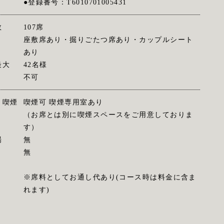
●登録番号：T6010701005431
数
107席
座敷席あり・掘りごたつ席あり・カップルシート
あり
最大
42名様
不可
・喫煙
喫煙可 喫煙専用室あり
（お席とは別に喫煙スペースをご用意しておりま
す）
場
無
無
※席料としてお通し代あり(コース時は料金に含ま
れます)