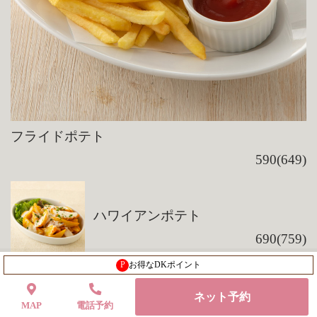
フライドポテト
590(649)
ハワイアンポテト
690(759)
P
お得なDKポイント
生ハムグラタン春巻き
ネット予約
MAP
電話予約