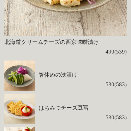
北海道クリームチーズの西京味噌漬け
490(539)
箸休めの浅漬け
530(583)
はちみつチーズ豆冨
530(583)