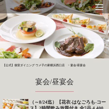
【公式】個室ダイニング ウメ子の家横浜西口店
>
宴会/昼宴会
宴会/昼宴会
（～8/24迄）【花衣-はなごろも-コー
ス】2時間飲み放題付き 全7品 4,400