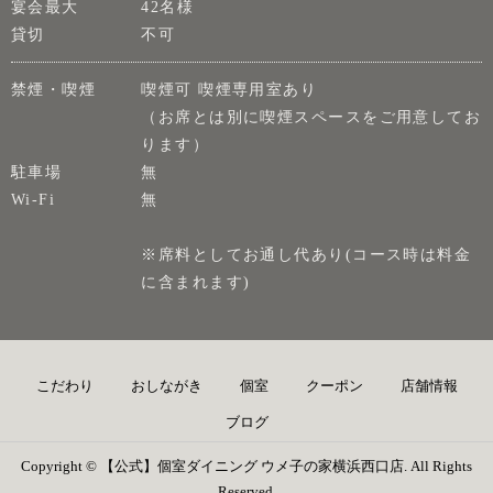
宴会最大
42名様
貸切
不可
禁煙・喫煙
喫煙可 喫煙専用室あり
（お席とは別に喫煙スペースをご用意してお
ります）
駐車場
無
Wi-Fi
無
※席料としてお通し代あり(コース時は料金
に含まれます)
こだわり
おしながき
個室
クーポン
店舗情報
ブログ
Copyright © 【公式】個室ダイニング ウメ子の家横浜西口店. All Rights
Reserved.