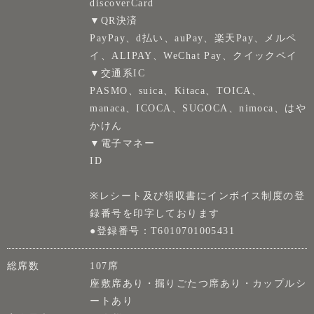
discoverCard
▼QR決済
PayPay、d払い、auPay、楽天Pay、メルペ
イ、ALIPAY、WeChat Pay、クイックペイ
▼交通系IC
PASMO、suica、Kitaca、TOICA、
manaca、ICOCA、SUGOCA、nimoca、はや
かけん
▼電子マネー
ID
※レシート及び領収書にインボイス制度の登
録番号を印字しております
●登録番号：T6010701005431
総席数
107席
座敷席あり・掘りごたつ席あり・カップルシ
ートあり