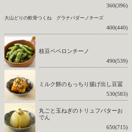
360(396)
大山どりの軟骨つくね グラナパダーノチーズ
400(440)
枝豆ペペロンチーノ
490(539)
ミルク餅のもっちり揚げ出し豆冨
530(583)
丸ごと玉ねぎのトリュフバターお
でん
650(715)