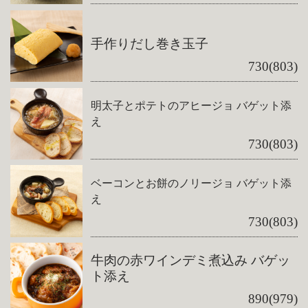
手作りだし巻き玉子
730(803)
明太子とポテトのアヒージョ バゲット添
え
730(803)
ベーコンとお餅のノリージョ バゲット添
え
730(803)
牛肉の赤ワインデミ煮込み バゲッ
ト添え
890(979)