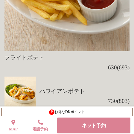
フライドポテト
630(693)
ハワイアンポテト
730(803)
P
お得なDKポイント
生ハムグラタン春巻き
ネット予約
MAP
電話予約