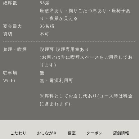
総席数
88席
座敷席あり・掘りごたつ席あり・座椅子あ
り・夜景が見える
宴会最大
36名様
貸切
不可
禁煙・喫煙
喫煙可 喫煙専用室あり
(お席とは別に喫煙スペースをご用意してお
ります)
駐車場
無
Wi-Fi
無・電源利用可
※席料としてお通し代あり(コース時は料金
に含まれます)
こだわり
おしながき
個室
クーポン
店舗情報